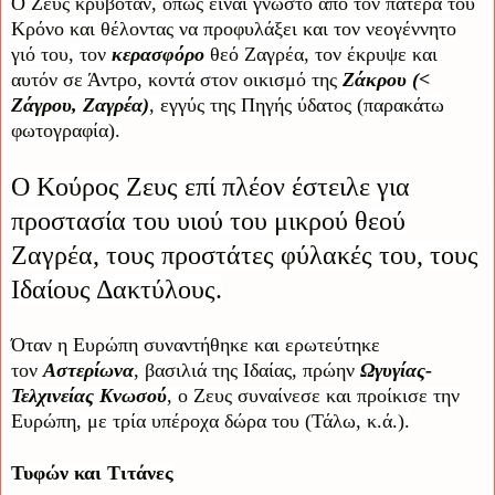
Ο Ζευς κρυβόταν, όπως είναι γνωστό από τον πατέρα του
Κρόνο και θέλοντας να προφυλάξει και τον νεογέννητο
γιό του, τον
κερασφόρο
θεό Ζαγρέα, τον έκρυψε και
αυτόν σε Άντρο, κοντά στον οικισμό της
Ζάκρου (<
Ζάγρου, Ζαγρέα)
, εγγύς της Πηγής ύδατος (παρακάτω
φωτογραφία).
Ο Κούρος Ζευς επί πλέον έστειλε για
προστασία του υιού του μικρού θεού
Ζαγρέα, τους προστάτες φύλακές του, τους
Ιδαίους Δακτύλους.
Όταν η Ευρώπη συναντήθηκε και ερωτεύτηκε
τον
Αστερίωνα
, βασιλιά της Ιδαίας, πρώην
Ωγυγίας-
Τελχινείας Κνωσού
, ο Ζευς συναίνεσε και προίκισε την
Ευρώπη, με τρία υπέροχα δώρα του (Τάλω, κ.ά.).
Τυφών και Τιτάνες