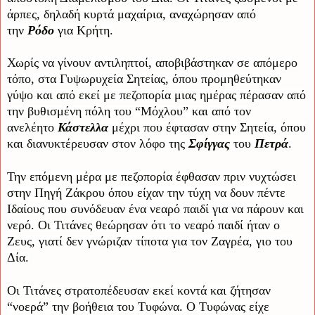
άρπες, δηλαδή κυρτά μαχαίρια, αναχώρησαν από
την
Ρόδο
για Κρήτη.
Χωρίς να γίνουν αντιληπτοί, αποβιβάστηκαν σε απόμερο
τόπο, στα Γυψωρυχεία Σητείας, όπου προμηθεύτηκαν
γύψο και από εκεί με πεζοπορία μιας ημέρας πέρασαν από
την βυθισμένη πόλη του “Μόχλου” και από τον
ανελέητο
Κάστελλα
μέχρι που έφτασαν στην Σητεία, όπου
και διανυκτέρευσαν στον λόφο της
Σφίγγας
του
Πετρά
.
Την επόμενη μέρα με πεζοπορία έφθασαν πριν νυχτώσει
στην Πηγή Ζάκρου όπου είχαν την τύχη να δουν πέντε
Ιδαίους που συνόδευαν ένα νεαρό παιδί για να πάρουν και
νερό. Οι Τιτάνες θεώρησαν ότι το νεαρό παιδί ήταν ο
Ζευς, γιατί δεν γνώριζαν τίποτα για τον Ζαγρέα, γιο του
Δία.
Οι Τιτάνες στρατοπέδευσαν εκεί κοντά και ζήτησαν
“νοερά” την βοήθεια του Τυφώνα. Ο Τυφώνας είχε