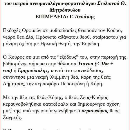
του ιατρού πνευμονολόγου-φυματιολόγου
Στυλιανού Θ.
Μητρόπουλου
ΕΠΙΜΕΛΕΙΑ:
Γ. Λεκάκης
Ε
κδοχές Ορφικών σε μυθοπλασίες θεωρούν τον Κούρο,
νεαρό θεό Δία, Πρόσωπο αθάνατου θεού, αταίριαστου για
μόνιμη σχέση με Ηρωική θνητή, την Ευρώπη.
Ο Κούρος σε μια από τις “εξόδους” του, στην περιοχή της
βυθισμένης σήμερα στην θάλασσα
Ίτανου (< Ίδα +
νου)
ή
Ερημούπολης
, κοντά στο φοινικόδασος,
συνάντησε μια νεαρή θλιμμένη θεά, κόρη της θεάς
Δήμητρας, την κερασφόρο Περσεφόνη ή Κόρη.
Με την θέα της θεάς-Κόρης, ο θεός Ζευς-Κούρος
κεραυνοβολήθηκε κατακέφαλα και δημιούργησε σχέση
μαζί της, από την οποία γεννήθηκε ο
κερασφόρος
θεός
Ζαγρεύς.