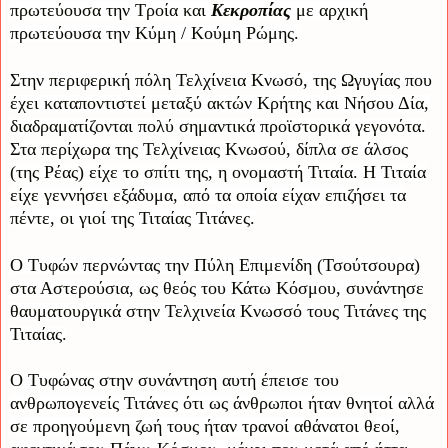
πρωτεύουσα την Τροία και
Κεκροπίας
με αρχική
πρωτεύουσα την Κύμη / Κούμη Ρώμης.
Στην περιφερική πόλη Τελχίνεια Κνωσό, της Ωγυγίας που
έχει καταποντιστεί μεταξύ ακτών Κρήτης και Νήσου Δία,
διαδραματίζονται πολύ σημαντικά προϊστορικά γεγονότα.
Στα περίχωρα της Τελχίνειας Κνωσού, δίπλα σε άλσος
(της Ρέας) είχε το σπίτι της, η ονομαστή Τιταία. Η Τιταία
είχε γεννήσει εξάδυμα, από τα οποία είχαν επιζήσει τα
πέντε, οι γιοί της Τιταίας Τιτάνες.
Ο Τυφών περνώντας την Πύλη Επιμενίδη (Τσούτσουρα)
στα Αστερούσια, ως θεός του Κάτω Κόσμου, συνάντησε
θαυματουργικά στην Τελχινεία Κνωσσό τους Τιτάνες της
Τιταίας.
Ο Τυφώνας στην συνάντηση αυτή έπεισε του
ανθρωπογενείς Τιτάνες ότι ως άνθρωποι ήταν θνητοί αλλά
σε προηγούμενη ζωή τους ήταν τρανοί αθάνατοι θεοί,