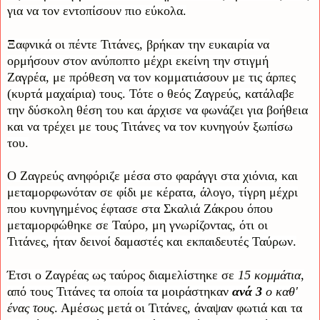
για να τον εντοπίσουν πιο εύκολα.
Ξαφνικά οι πέντε Τιτάνες, βρήκαν την ευκαιρία να
ορμήσουν στον ανύποπτο μέχρι εκείνη την στιγμή
Ζαγρέα, με πρόθεση να τον κομματιάσουν με τις άρπες
(κυρτά μαχαίρια) τους. Τότε ο θεός Ζαγρεύς, κατάλαβε
την δύσκολη θέση του και άρχισε να φωνάζει για βοήθεια
και να τρέχει με τους Τιτάνες να τον κυνηγούν ξωπίσω
του.
Ο Ζαγρεύς ανηφόριζε μέσα στο φαράγγι στα χιόνια, και
μεταμορφωνόταν σε φίδι με κέρατα, άλογο, τίγρη μέχρι
που κυνηγημένος έφτασε στα Σκαλιά Ζάκρου όπου
μεταμορφώθηκε σε Ταύρο, μη γνωρίζοντας, ότι οι
Τιτάνες, ήταν δεινοί δαμαστές και εκπαιδευτές Ταύρων.
Έτσι ο Ζαγρέας ως ταύρος διαμελίστηκε σε
15 κομμάτια
,
από τους Τιτάνες τα οποία τα μοιράστηκαν
ανά 3
ο καθ'
ένας τους
. Αμέσως μετά οι Τιτάνες, άναψαν φωτιά και τα