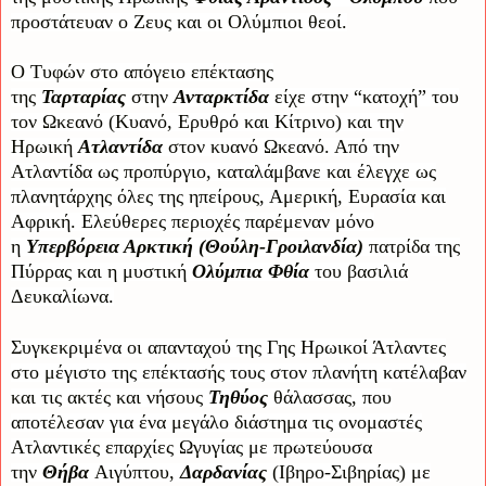
προστάτευαν ο Ζευς και οι Ολύμπιοι θεοί.
Ο Τυφών στο απόγειο επέκτασης
της
Ταρταρίας
στην
Ανταρκτίδα
είχε στην “κατοχή” του
τον Ωκεανό (Κυανό, Ερυθρό και Κίτρινο) και την
Ηρωική
Ατλαντίδα
στον κυανό Ωκεανό. Από την
Ατλαντίδα ως προπύργιο, καταλάμβανε και έλεγχε ως
πλανητάρχης όλες της ηπείρους, Αμερική, Ευρασία και
Αφρική. Ελεύθερες περιοχές παρέμεναν μόνο
η
Υπερβόρεια Αρκτική (Θούλη-Γροιλανδία)
πατρίδα της
Πύρρας και η μυστική
Ολύμπια Φθία
του βασιλιά
Δευκαλίωνα.
Συγκεκριμένα οι απανταχού της Γης Ηρωικοί Άτλαντες
στο μέγιστο της επέκτασής τους στον πλανήτη κατέλαβαν
και τις ακτές και νήσους
Τηθύος
θάλασσας, που
αποτέλεσαν για ένα μεγάλο διάστημα τις ονομαστές
Ατλαντικές επαρχίες Ωγυγίας με πρωτεύουσα
την
Θήβα
Αιγύπτου,
Δαρδανίας
(Ιβηρο-Σιβηρίας) με