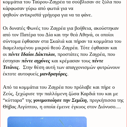
κομμάτια του Ταύρου-Ζαγρέα τα σούβλισαν σε ξύλα που
κάρφωσαν γύρω από φωτιά για να
ψηθούν
αντικριστά
γρήγορα για να τα φάνε.
Οι δυνατές Φωνές του Ζαγρέα για βοήθεια, ακούστηκαν
από τον Πατέρα του Δία και την θεά Αθηνά, οι οποίοι
σύντομα έφθασαν στα Σκαλιά και πήραν τα κομμάτια του
διαμελισμένου μικρού θεού Ζαγρέα. Τότε έφθασαν και
οι
πέντε Ιδαίοι Δάκτυλοι
, προστάτες που Ζαγρέα, που
έστησαν
πέντε αγχόνες
και κρέμασαν τους
πέντε
Τιτάνες
.
Στην θέση αυτή των απαγχονισμών φυτρώνουν
έκτοτε αυτοφυείς
μανδραγόρες
.
Από τα κομμάτια του Ζαγρέα που πρόλαβε και πήρε ο
Ζεύς, ξεχώρισε την παλλόμενη ζώσα Καρδιά του και με
“κύτταρα” της
γονιμοποίησε την Σεμέλη
, πριγκήπισσα της
Θήβας Αιγύπτου, η οποία έμεινε έγκυος στον Διόνυσο....