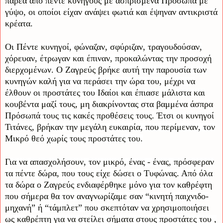
παρέα από πέντε κυνηγούς με ασπρισμένα Πρόσωπα με
γύψο, οι οποίοι είχαν ανάψει φωτιά και έψηναν αντικριστά
κρέατα.
Οι Πέντε κυνηγοί, φώναζαν, σφύριζαν, τραγουδούσαν,
χόρευαν, έτρωγαν και έπιναν, προκαλώντας την προσοχή
διερχομένων. Ο Ζαγρεύς βρήκε αυτή την παρουσία των
κυνηγών καλή για να περάσει την ώρα του, μέχρι να
έλθουν οι προστάτες του Ιδαίοι και έπιασε μάλιστα και
κουβέντα μαζί τους, μη διακρίνοντας στα βαμμένα άσπρα
Πρόσωπά τους τις κακές προθέσεις τους. Έτσι οι κυνηγοί
Τιτάνες, βρήκαν την μεγάλη ευκαιρία, που περίμεναν, τον
Μικρό θεό χωρίς τους προστάτες του.
Για να απασχολήσουν, τον μικρό, ένας - ένας, πρόσφεραν
τα πέντε δώρα, που τους είχε δώσει ο Τυφώνας. Από όλα
τα δώρα ο Ζαγρεύς ενδιαφέρθηκε μόνο για τον καθρέφτη
που σήμερα θα τον αναγνωρίζαμε σαν “κινητή παιχνιδο-
μηχανή” ή “τάμπλετ” που σκεπτόταν να χρησιμοποιήσει
ως καθρέπτη για να στείλει σήματα στους προστάτες του ,