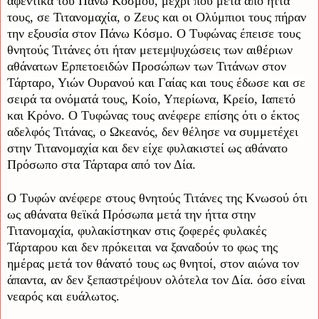
αφεντικά του Πάνω Κόσμου, μέχρι που μετά από ήττα
τους, σε Τιτανομαχία, ο Ζευς και οι Ολύμπιοι τους πήραν
την εξουσία στον Πάνω Κόσμο. Ο Τυφώνας έπεισε τους
θνητούς Τιτάνες ότι ήταν μετεμψυχώσεις των αιθέριων
αθάνατων Ερπετοειδών Προσώπων των Τιτάνων στον
Τάρταρο, Υιών Ουρανού και Γαίας και τους έδωσε και σε
σειρά τα ονόματά τους, Κοίο, Υπερίωνα, Κρείο, Ιαπετό
και Κρόνο. Ο Τυφώνας τους ανέφερε επίσης ότι ο έκτος
αδελφός Τιτάνας, ο Ωκεανός, δεν θέλησε να συμμετέχει
στην Τιτανομαχία και δεν είχε φυλακιστεί ως αθάνατο
Πρόσωπο στα Τάρταρα από τον Δία.
Ο Τυφών ανέφερε στους θνητούς Τιτάνες της Κνωσού ότι
ως αθάνατα θεϊκά Πρόσωπα μετά την ήττα στην
Τιτανομαχία, φυλακίστηκαν στις ζοφερές φυλακές
Τάρταρου και δεν πρόκειται να ξαναδούν το φως της
ημέρας μετά τον θάνατό τους ως θνητοί, στον αιώνα τον
άπαντα, αν δεν ξεπαστρέψουν ολότελα τον Δία. όσο είναι
νεαρός και ευάλωτος.