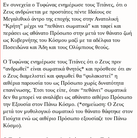
Εν συνεχεία ο Τυφώνας ενημέρωσε τους Τιτάνες, ότι ο
Ζευς ανδρώνεται με προστάτες πέντε Ιδαίους σε
Μεγαλιθικό άντρο της εποχής τους στην Ανατολική
“Κρήτη” μέχρι να “πεθάνει σωματικά” και ταφεί και
περάσει ως αθάνατο Πρόσωπο στην μετά τον θάνατο ζωή
ως Κυβερνήτης του Κόσμου μαζί με τα αδέλφια του
Ποσειδώνα και Άδη και τους Ολύμπιους θεούς.
Ο Τυφώνας ενημέρωσε τους Τιτάνες ότι ο Ζευς πριν
“ανδρωθεί” είναι σωματικά θνητός* και πρόσθεσε ότι αν
ο Ζευς διαμελιστεί και φαγωθεί θα “φυλακιστεί” η
αιθέρια παρουσία του ως Πρόσωπο χωρίς δυνατότητα
επανένωσης. Έτσι τους είπε, όταν “πεθάνει” σωματικά
δεν θα μπορεί να αναλάβει ως αθάνατο αιθέριο Πρόσωπο
την Εξουσία στον Πάνω Κόσμο. (*σημείωση: Ο Ζευς
μετά τον μυθολογικό σωματικό του θάνατο θάφτηκε στον
Γιούχτα ενώ ως αιθέριο Πρόσωπο εξουσίαζε τον Πάνω
Κόσμο).