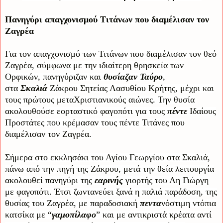
Πανηγύρι απαγχονισμού Τιτάνων που διαμέλισαν τον
Ζαγρέα
Για τον απαγχονισμό των Τιτάνων που διαμέλισαν τον θεό
Ζαγρέα, σύμφωνα με την ιδιαίτερη θρησκεία των
Ορφικών, πανηγύριζαν και
θυσίαζαν Ταύρο
,
στα
Σκαλιά
Ζάκρου Σητείας Λασυθίου Κρήτης, μέχρι και
τους πρώτους μεταΧριστιανικούς αιώνες. Την θυσία
ακολουθούσε εορταστικό φαγοπότι για τους
πέντε
Ιδαίους
Προστάτες που κρέμασαν τους πέντε Τιτάνες που
διαμέλισαν τον Ζαγρέα.
Σήμερα στο εκκλησάκι του Αγίου Γεωργίου στα Σκαλιά,
πάνω από την πηγή της Ζάκρου, μετά την θεία λειτουργία
ακολουθεί πανηγύρι της
εαρινής
γιορτής του Αη Γιώργη
με φαγοπότι. Έτσι ζωντανεύει ξανά η παλιά παράδοση, της
θυσίας του Ζαγρέα, με παραδοσιακή
πεντα
νόστιμη ντόπια
κατσίκα με “
γαμοπίλαφο
” και με αντικριστά κρέατα αντί