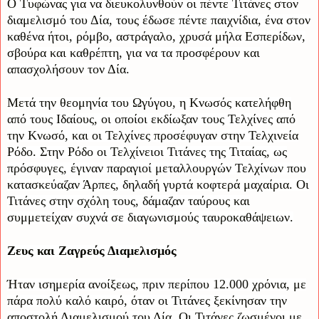
Ο Τυφώνας για να διευκολυνθούν οι πέντε Τιτάνες στον
διαμελισμό του Δία, τους έδωσε πέντε παιχνίδια, ένα στον
καθένα ήτοι, ρόμβο, αστράγαλο, χρυσά μήλα Εσπερίδων,
σβούρα και καθρέπτη, για να τα προσφέρουν και
απασχολήσουν τον Δία.
Μετά την θεομηνία του Ωγύγου, η Κνωσός κατελήφθη
από τους Ιδαίους, οι οποίοι εκδίωξαν τους Τελχίνες από
την Κνωσό, και οι Τελχίνες προσέφυγαν στην Τελχινεία
Ρόδο. Στην Ρόδο οι Τελχίνειοι Τιτάνες της Τιταίας, ως
πρόσφυγες, έγιναν παραγιοί μεταλλουργών Τελχίνων που
κατασκεύαζαν Άρπες, δηλαδή γυρτά κοφτερά μαχαίρια. Οι
Τιτάνες στην σχόλη τους, δάμαζαν ταύρους και
συμμετείχαν συχνά σε διαγωνισμούς ταυροκαθάψειων.
Ζευς και Ζαγρεύς Διαμελισμός
Ήταν ισημερία ανοίξεως, πριν περίπου 12.000 χρόνια, με
πάρα πολύ καλό καιρό, όταν οι Τιτάνες ξεκίνησαν την
αποστολή Διαμελισμού του Δία. Οι Τιτάνες ζωσμένοι με