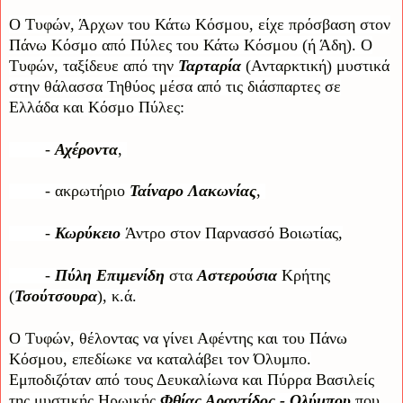
Ο Τυφών, Άρχων του Κάτω Κόσμου, είχε πρόσβαση στον
Πάνω Κόσμο από Πύλες του Κάτω Κόσμου (ή Άδη). Ο
Τυφών, ταξίδευε από την
Ταρταρία
(Ανταρκτική) μυστικά
στην θάλασσα Τηθύος μέσα από τις διάσπαρτες σε
Ελλάδα και Κόσμο Πύλες:
-
Αχέροντα
,
- ακρωτήριο
Ταίναρο
Λακωνίας
,
-
Κωρύκειο
Άντρο στον Παρνασσό Βοιωτίας,
-
Πύλη
Επιμενίδη
στα
Αστερούσια
Κρήτης
(
Τσούτσουρα
), κ.ά.
Ο Τυφών, θέλοντας να γίνει Αφέντης και του Πάνω
Κόσμου, επεδίωκε να καταλάβει τον Όλυμπο.
Εμποδιζόταν από τους Δευκαλίωνα και Πύρρα Βασιλείς
της μυστικής Ηρωικής
Φθίας Αραντίδος - Ολύμπου
που